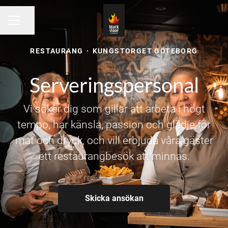
Dela sidan
KARRIÄRMENY
RESTAURANG
·
KUNGSTORGET GÖTEBORG
Serveringspersonal
Vi söker dig som gillar att arbeta i högt
tempo, har känsla, passion och glädje för
mat och dryck, och vill erbjuda våra gäster
ett restaurangbesök att minnas.
Skicka ansökan