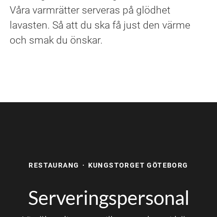
Våra varmrätter serveras på glödhet
lavasten. Så att du ska få just den värme
och smak du önskar.
RESTAURANG
·
KUNGSTORGET GÖTEBORG
Serveringspersonal