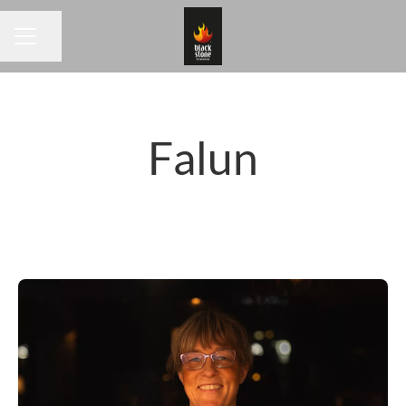
Dela sidan
KARRIÄRMENY
Falun